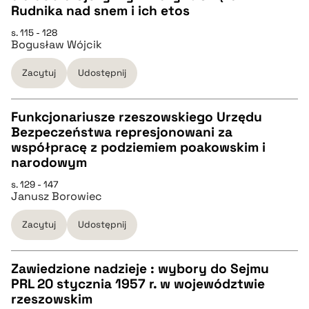
Rudnika nad snem i ich etos
pobierz cytat
s. 115 - 128
Bogusław Wójcik
BIBTEX
Zacytuj
Udostępnij
pobierz cytat
Funkcjonariusze rzeszowskiego Urzędu
Bezpeczeństwa represjonowani za
CZYSTY TEKST
współpracę z podziemiem poakowskim i
narodowym
pobierz cytat
s. 129 - 147
Janusz Borowiec
BIBTEX
Zacytuj
Udostępnij
pobierz cytat
Zawiedzione nadzieje : wybory do Sejmu
PRL 20 stycznia 1957 r. w województwie
CZYSTY TEKST
rzeszowskim