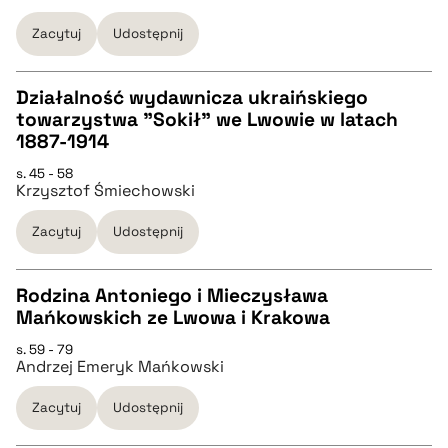
pobierz cytat
Zacytuj
Udostępnij
BIBTEX
Działalność wydawnicza ukraińskiego
towarzystwa "Sokił" we Lwowie w latach
pobierz cytat
CZYSTY TEKST
1887-1914
s. 45 - 58
Krzysztof Śmiechowski
pobierz cytat
Zacytuj
Udostępnij
BIBTEX
Rodzina Antoniego i Mieczysława
pobierz cytat
Mańkowskich ze Lwowa i Krakowa
CZYSTY TEKST
s. 59 - 79
Andrzej Emeryk Mańkowski
pobierz cytat
Zacytuj
Udostępnij