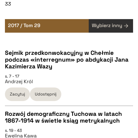
33
2017 / Tom 29
Wybierz inny
Sejmik przedkonwokacyjny w Chełmie
podczas «interregnum» po abdykacji Jana
Kazimierza Wazy
s. 7 - 17
Andrzej Król
Zacytuj
Udostępnij
Rozwój demograficzny Tuchowa w latach
1867-1914 w świetle ksiąg metrykalnych
CZYSTY TEKST
s. 19 - 43
Ewelina Kawa