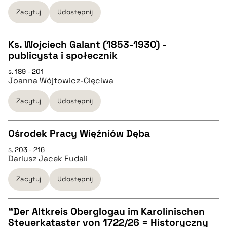
pobierz cytat
Zacytuj
Udostępnij
BIBTEX
Ks. Wojciech Galant (1853-1930) -
publicysta i społecznik
pobierz cytat
CZYSTY TEKST
s. 189 - 201
Joanna Wójtowicz-Cięciwa
pobierz cytat
Zacytuj
Udostępnij
BIBTEX
Ośrodek Pracy Więźniów Dęba
s. 203 - 216
pobierz cytat
CZYSTY TEKST
Dariusz Jacek Fudali
Zacytuj
Udostępnij
pobierz cytat
"Der Altkreis Oberglogau im Karolinischen
BIBTEX
Steuerkataster von 1722/26 = Historyczny