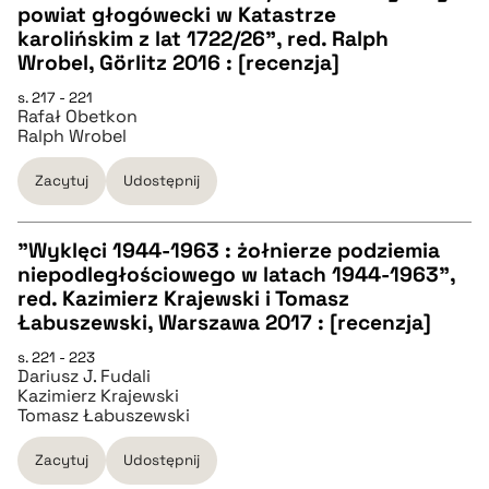
CZYSTY TEKST
powiat głogówecki w Katastrze
pobierz cytat
karolińskim z lat 1722/26", red. Ralph
Wrobel, Görlitz 2016 : [recenzja]
pobierz cytat
s. 217 - 221
Rafał Obetkon
Ralph Wrobel
BIBTEX
Zacytuj
Udostępnij
pobierz cytat
"Wyklęci 1944-1963 : żołnierze podziemia
niepodległościowego w latach 1944-1963",
CZYSTY TEKST
red. Kazimierz Krajewski i Tomasz
Łabuszewski, Warszawa 2017 : [recenzja]
pobierz cytat
s. 221 - 223
Dariusz J. Fudali
Kazimierz Krajewski
Tomasz Łabuszewski
BIBTEX
Zacytuj
Udostępnij
pobierz cytat