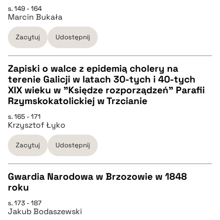
s. 149 - 164
Marcin Bukała
pobierz cytat
Zacytuj
Udostępnij
BIBTEX
Zapiski o walce z epidemią cholery na
pobierz cytat
terenie Galicji w latach 30-tych i 40-tych
CZYSTY TEKST
XIX wieku w "Księdze rozporządzeń" Parafii
Rzymskokatolickiej w Trzcianie
pobierz cytat
s. 165 - 171
Krzysztof Łyko
BIBTEX
Zacytuj
Udostępnij
pobierz cytat
Gwardia Narodowa w Brzozowie w 1848
roku
CZYSTY TEKST
s. 173 - 187
Jakub Bodaszewski