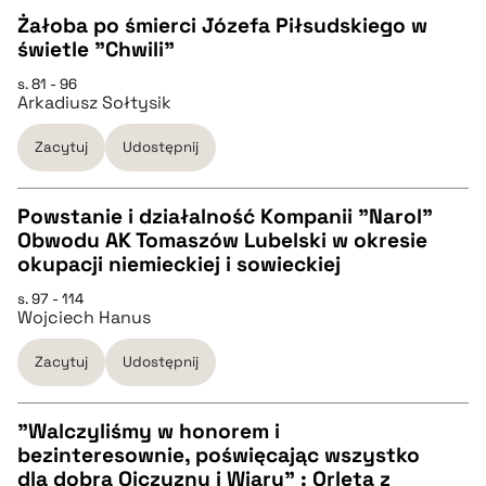
BIBTEX
Żałoba po śmierci Józefa Piłsudskiego w
świetle "Chwili"
pobierz cytat
CZYSTY TEKST
s. 81 - 96
Arkadiusz Sołtysik
pobierz cytat
Zacytuj
Udostępnij
BIBTEX
Powstanie i działalność Kompanii "Narol"
Obwodu AK Tomaszów Lubelski w okresie
pobierz cytat
CZYSTY TEKST
okupacji niemieckiej i sowieckiej
s. 97 - 114
Wojciech Hanus
pobierz cytat
Zacytuj
Udostępnij
BIBTEX
"Walczyliśmy w honorem i
pobierz cytat
bezinteresownie, poświęcając wszystko
CZYSTY TEKST
dla dobra Ojczyzny i Wiary" : Orlęta z