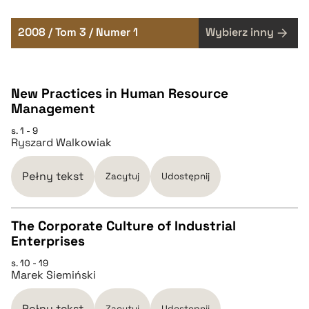
2008 / Tom 3 / Numer 1
Wybierz inny
New Practices in Human Resource
Management
s. 1 - 9
Ryszard Walkowiak
Pełny tekst
Zacytuj
Udostępnij
The Corporate Culture of Industrial
Enterprises
CZYSTY TEKST
s. 10 - 19
Marek Siemiński
pobierz cytat
Pełny tekst
Zacytuj
Udostępnij