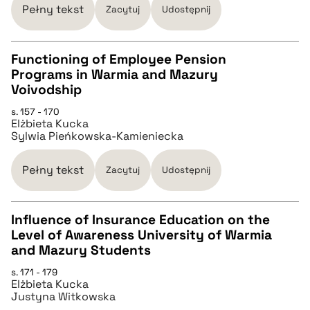
Pełny tekst
Zacytuj
Udostępnij
pobierz cytat
Functioning of Employee Pension
Programs in Warmia and Mazury
CZYSTY TEKST
Voivodship
s. 157 - 170
Elżbieta Kucka
pobierz cytat
Sylwia Pieńkowska-Kamieniecka
BIBTEX
Pełny tekst
Zacytuj
Udostępnij
pobierz cytat
Influence of Insurance Education on the
Level of Awareness University of Warmia
CZYSTY TEKST
and Mazury Students
s. 171 - 179
Elżbieta Kucka
pobierz cytat
Justyna Witkowska