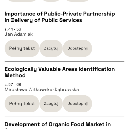
Importance of Public-Private Partnership
pobierz cytat
in Delivery of Public Services
CZYSTY TEKST
s. 44 - 56
Jan Adamiak
pobierz cytat
Pełny tekst
Zacytuj
Udostępnij
BIBTEX
Ecologically Valuable Areas Identification
Method
pobierz cytat
CZYSTY TEKST
s. 57 - 68
Mirosława Witkowska-Dąbrowska
pobierz cytat
Pełny tekst
Zacytuj
Udostępnij
BIBTEX
Development of Organic Food Market in