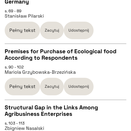
Germany
pobierz cytat
CZYSTY TEKST
s. 69 - 89
Stanisław Pilarski
pobierz cytat
Pełny tekst
Zacytuj
Udostępnij
BIBTEX
Premises for Purchase of Ecological food
According to Respondents
pobierz cytat
CZYSTY TEKST
s. 90 - 102
Mariola Grzybowska-Brzezińska
pobierz cytat
Pełny tekst
Zacytuj
Udostępnij
BIBTEX
Structural Gap in the Links Among
Agribusiness Enterprises
pobierz cytat
CZYSTY TEKST
s. 103 - 113
Zbigniew Nasalski