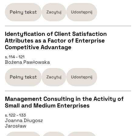
pobierz cytat
Pełny tekst
Zacytuj
Udostępnij
BIBTEX
Identyfication of Client Satisfaction
Attributes as a Factor of Enterprise
pobierz cytat
CZYSTY TEKST
Competitive Advantage
s. 114 - 121
Bożena Pawłowska
pobierz cytat
Pełny tekst
Zacytuj
Udostępnij
BIBTEX
Management Consulting in the Activity of
pobierz cytat
Small and Medium Enterprises
CZYSTY TEKST
s. 122 - 133
Joanna Długosz
Jarosław
pobierz cytat