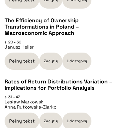
BIBTEX
The Efficiency of Ownership
Transformations in Poland –
pobierz cytat
CZYSTY TEKST
Macroeconomic Approach
s. 20 - 30
Janusz Heller
pobierz cytat
Pełny tekst
Zacytuj
Udostępnij
BIBTEX
Rates of Return Distributions Variation –
pobierz cytat
Implications for Portfolio Analysis
CZYSTY TEKST
s. 31 - 43
Lesław Markowski
Anna Rutkowska-Ziarko
pobierz cytat
Pełny tekst
Zacytuj
Udostępnij
BIBTEX