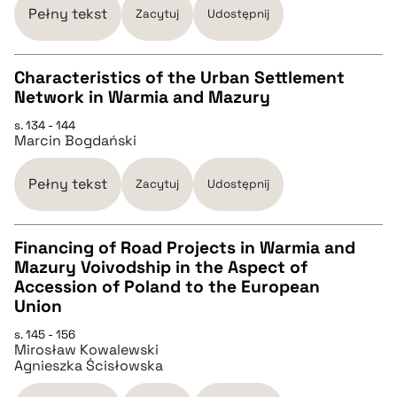
Pełny tekst
Zacytuj
Udostępnij
BIBTEX
Characteristics of the Urban Settlement
pobierz cytat
Network in Warmia and Mazury
CZYSTY TEKST
s. 134 - 144
Marcin Bogdański
pobierz cytat
Pełny tekst
Zacytuj
Udostępnij
BIBTEX
Financing of Road Projects in Warmia and
Mazury Voivodship in the Aspect of
pobierz cytat
CZYSTY TEKST
Accession of Poland to the European
Union
pobierz cytat
s. 145 - 156
Mirosław Kowalewski
Agnieszka Ścisłowska
BIBTEX