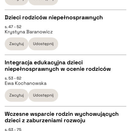
pobierz cytat
Dzieci rodziców niepełnosprawnych
s. 47 - 52
CZYSTY TEKST
Krystyna Baranowicz
Zacytuj
Udostępnij
pobierz cytat
Integracja edukacyjna dzieci
BIBTEX
niepełnosprawnych w ocenie rodziców
CZYSTY TEKST
s. 53 - 62
pobierz cytat
Ewa Kochanowska
pobierz cytat
Zacytuj
Udostępnij
BIBTEX
Wczesne wsparcie rodzin wychowujących
dzieci z zaburzeniami rozwoju
pobierz cytat
CZYSTY TEKST
s. 63 - 75