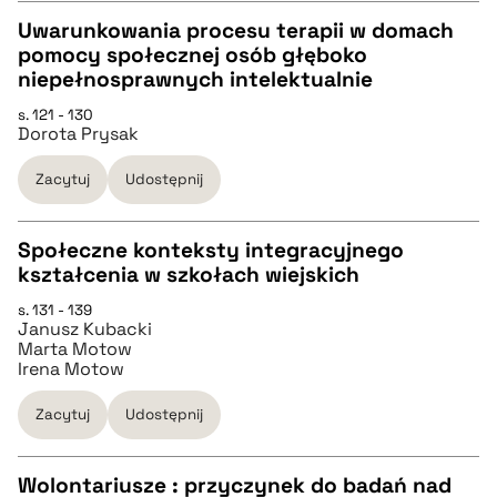
Uwarunkowania procesu terapii w domach
pobierz cytat
pomocy społecznej osób głęboko
CZYSTY TEKST
niepełnosprawnych intelektualnie
s. 121 - 130
Dorota Prysak
pobierz cytat
Zacytuj
Udostępnij
BIBTEX
Społeczne konteksty integracyjnego
pobierz cytat
kształcenia w szkołach wiejskich
CZYSTY TEKST
s. 131 - 139
Janusz Kubacki
Marta Motow
pobierz cytat
Irena Motow
Zacytuj
Udostępnij
BIBTEX
Wolontariusze : przyczynek do badań nad
pobierz cytat