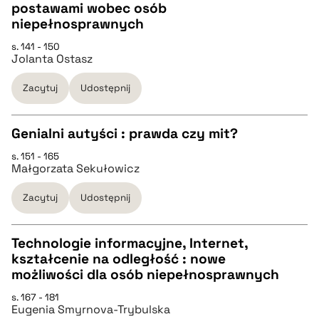
postawami wobec osób
CZYSTY TEKST
niepełnosprawnych
s. 141 - 150
Jolanta Ostasz
pobierz cytat
Zacytuj
Udostępnij
BIBTEX
Genialni autyści : prawda czy mit?
pobierz cytat
s. 151 - 165
CZYSTY TEKST
Małgorzata Sekułowicz
Zacytuj
Udostępnij
pobierz cytat
Technologie informacyjne, Internet,
BIBTEX
kształcenie na odległość : nowe
CZYSTY TEKST
możliwości dla osób niepełnosprawnych
pobierz cytat
s. 167 - 181
Eugenia Smyrnova-Trybulska
pobierz cytat