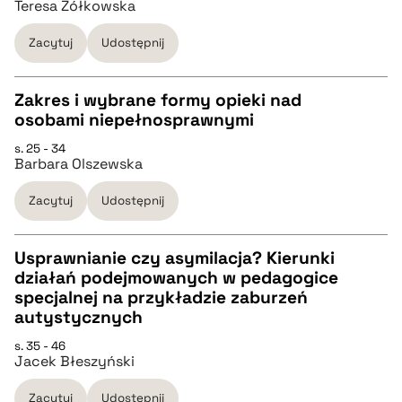
Teresa Żółkowska
pobierz cytat
Zacytuj
Udostępnij
BIBTEX
Zakres i wybrane formy opieki nad
pobierz cytat
osobami niepełnosprawnymi
CZYSTY TEKST
s. 25 - 34
Barbara Olszewska
pobierz cytat
Zacytuj
Udostępnij
BIBTEX
Usprawnianie czy asymilacja? Kierunki
działań podejmowanych w pedagogice
pobierz cytat
CZYSTY TEKST
specjalnej na przykładzie zaburzeń
autystycznych
pobierz cytat
s. 35 - 46
Jacek Błeszyński
BIBTEX
Zacytuj
Udostępnij