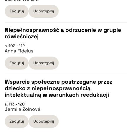
Zacytuj
Udostępnij
BIBTEX
Niepełnosprawność a odrzucenie w grupie
pobierz cytat
rówieśniczej
CZYSTY TEKST
s. 103 - 112
Anna Fidelus
pobierz cytat
Zacytuj
Udostępnij
BIBTEX
Wsparcie społeczne postrzegane przez
dziecko z niepełnosprawnością
pobierz cytat
CZYSTY TEKST
intelektualną w warunkach reedukacji
s. 113 - 120
Jarmila Žolnová
pobierz cytat
Zacytuj
Udostępnij
BIBTEX