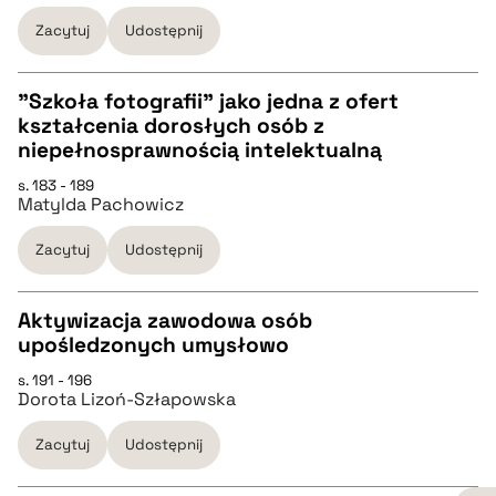
Zacytuj
Udostępnij
BIBTEX
"Szkoła fotografii" jako jedna z ofert
pobierz cytat
kształcenia dorosłych osób z
CZYSTY TEKST
niepełnosprawnością intelektualną
s. 183 - 189
Matylda Pachowicz
pobierz cytat
Zacytuj
Udostępnij
BIBTEX
Aktywizacja zawodowa osób
pobierz cytat
upośledzonych umysłowo
CZYSTY TEKST
s. 191 - 196
Dorota Lizoń-Szłapowska
pobierz cytat
Zacytuj
Udostępnij
BIBTEX