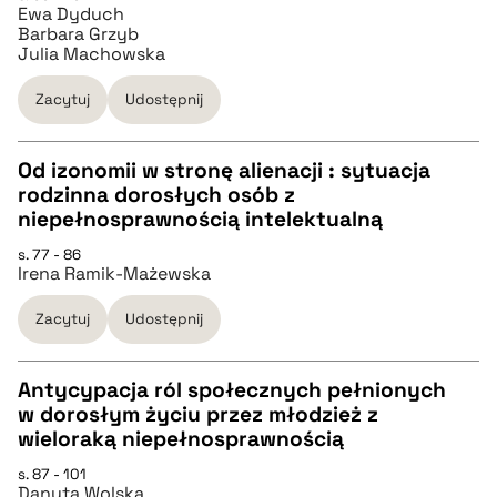
Ewa Dyduch
Barbara Grzyb
pobierz cytat
Julia Machowska
Zacytuj
Udostępnij
BIBTEX
Od izonomii w stronę alienacji : sytuacja
pobierz cytat
rodzinna dorosłych osób z
CZYSTY TEKST
niepełnosprawnością intelektualną
s. 77 - 86
Irena Ramik-Mażewska
pobierz cytat
Zacytuj
Udostępnij
BIBTEX
Antycypacja ról społecznych pełnionych
pobierz cytat
w dorosłym życiu przez młodzież z
CZYSTY TEKST
wieloraką niepełnosprawnością
s. 87 - 101
Danuta Wolska
pobierz cytat