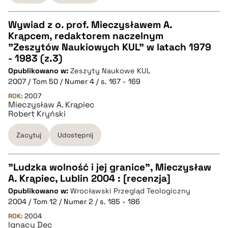
pobierz cytat
Wywiad z o. prof. Mieczysławem A.
Krąpcem, redaktorem naczelnym
CZYSTY TEKST
"Zeszytów Naukiowych KUL" w latach 1979
- 1983 (z.3)
Opublikowano w:
Zeszyty Naukowe KUL
pobierz cytat
2007 / Tom 50 / Numer 4 / s. 167 - 169
ROK:
2007
Mieczysław A. Krąpiec
BIBTEX
Robert Kryński
pobierz cytat
Zacytuj
Udostępnij
"Ludzka wolność i jej granice", Mieczysław
A. Krąpiec, Lublin 2004 : [recenzja]
CZYSTY TEKST
Opublikowano w:
Wrocławski Przegląd Teologiczny
2004 / Tom 12 / Numer 2 / s. 185 - 186
pobierz cytat
ROK:
2004
Ignacy Dec