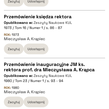
Zacytuj
Udostępnij
BIBTEX
pobierz cytat
Przemówienie księdza rektora
Opublikowano w:
Zeszyty Naukowe KUL
CZYSTY TEKST
1973 / Tom 16 / Numer 1 / s. 86 - 87
ROK:
1973
Mieczysław A. Krąpiec
pobierz cytat
Zacytuj
Udostępnij
BIBTEX
Przemówienie inauguracyjne JM ks.
pobierz cytat
rektora prof. dra Mieczysława A. Krąpca
CZYSTY TEKST
Opublikowano w:
Zeszyty Naukowe KUL
1980 / Tom 23 / Numer 1 / s. 93 - 94
pobierz cytat
ROK:
1980
Mieczysław A. Krąpiec
Zacytuj
Udostępnij
BIBTEX