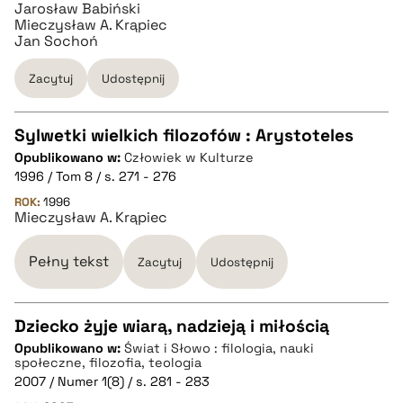
Jarosław Babiński
Mieczysław A. Krąpiec
BIBTEX
Jan Sochoń
Zacytuj
Udostępnij
pobierz cytat
Sylwetki wielkich filozofów : Arystoteles
Opublikowano w:
Człowiek w Kulturze
CZYSTY TEKST
1996 / Tom 8 / s. 271 - 276
ROK:
1996
Mieczysław A. Krąpiec
pobierz cytat
Pełny tekst
Zacytuj
Udostępnij
BIBTEX
Dziecko żyje wiarą, nadzieją i miłością
pobierz cytat
Opublikowano w:
Świat i Słowo : filologia, nauki
CZYSTY TEKST
społeczne, filozofia, teologia
2007 / Numer 1(8) / s. 281 - 283