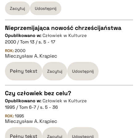
Zacytuj
Udostępnij
BIBTEX
Nieprzemijająca nowość chrześcijaństwa
pobierz cytat
Opublikowano w:
Człowiek w Kulturze
CZYSTY TEKST
2000 / Tom 13 / s. 5 - 17
ROK:
2000
Mieczysław A. Krąpiec
pobierz cytat
Pełny tekst
Zacytuj
Udostępnij
BIBTEX
Czy człowiek bez celu?
pobierz cytat
Opublikowano w:
Człowiek w Kulturze
CZYSTY TEKST
1995 / Tom 6-7 / s. 5 - 36
ROK:
1995
Mieczysław A. Krąpiec
pobierz cytat
Pełny tekst
Zacytuj
Udostępnij