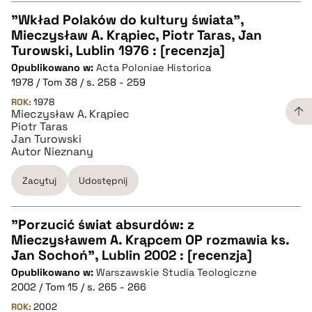
"Wkład Polaków do kultury świata",
Mieczysław A. Krąpiec, Piotr Taras, Jan
CZYSTY TEKST
Turowski, Lublin 1976 : [recenzja]
Opublikowano w:
Acta Poloniae Historica
1978 / Tom 38 / s. 258 - 259
pobierz cytat
ROK:
1978
Mieczysław A. Krąpiec
Piotr Taras
BIBTEX
Jan Turowski
Autor Nieznany
pobierz cytat
Zacytuj
Udostępnij
"Porzucić świat absurdów: z
Mieczysławem A. Krąpcem OP rozmawia ks.
CZYSTY TEKST
Jan Sochoń", Lublin 2002 : [recenzja]
Opublikowano w:
Warszawskie Studia Teologiczne
2002 / Tom 15 / s. 265 - 266
pobierz cytat
ROK:
2002