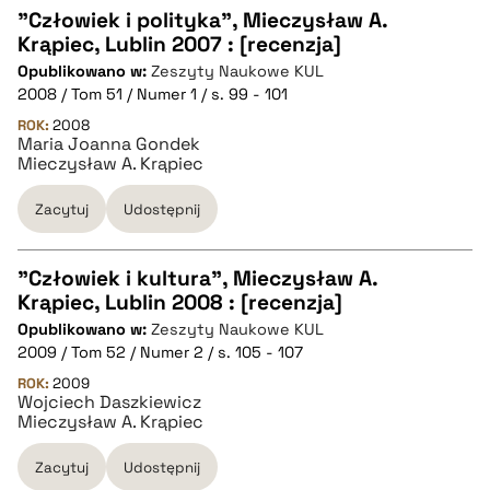
pobierz cytat
"Człowiek i polityka", Mieczysław A.
Krąpiec, Lublin 2007 : [recenzja]
CZYSTY TEKST
Opublikowano w:
Zeszyty Naukowe KUL
2008 / Tom 51 / Numer 1 / s. 99 - 101
pobierz cytat
ROK:
2008
Maria Joanna Gondek
Mieczysław A. Krąpiec
BIBTEX
Zacytuj
Udostępnij
pobierz cytat
"Człowiek i kultura", Mieczysław A.
Krąpiec, Lublin 2008 : [recenzja]
CZYSTY TEKST
Opublikowano w:
Zeszyty Naukowe KUL
2009 / Tom 52 / Numer 2 / s. 105 - 107
pobierz cytat
ROK:
2009
Wojciech Daszkiewicz
Mieczysław A. Krąpiec
BIBTEX
Zacytuj
Udostępnij