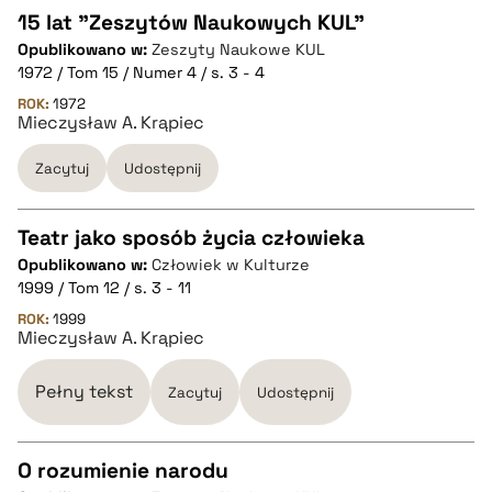
15 lat "Zeszytów Naukowych KUL"
Opublikowano w:
Zeszyty Naukowe KUL
CZYSTY TEKST
1972 / Tom 15 / Numer 4 / s. 3 - 4
ROK:
1972
Mieczysław A. Krąpiec
pobierz cytat
Zacytuj
Udostępnij
BIBTEX
Teatr jako sposób życia człowieka
pobierz cytat
Opublikowano w:
Człowiek w Kulturze
CZYSTY TEKST
1999 / Tom 12 / s. 3 - 11
ROK:
1999
Mieczysław A. Krąpiec
pobierz cytat
Pełny tekst
Zacytuj
Udostępnij
BIBTEX
O rozumienie narodu
pobierz cytat