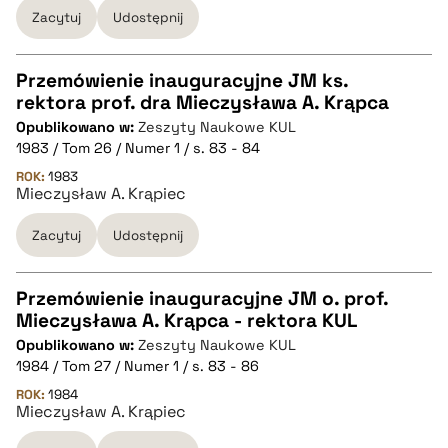
Zacytuj
Udostępnij
BIBTEX
Przemówienie inauguracyjne JM ks.
pobierz cytat
rektora prof. dra Mieczysława A. Krąpca
CZYSTY TEKST
Opublikowano w:
Zeszyty Naukowe KUL
1983 / Tom 26 / Numer 1 / s. 83 - 84
pobierz cytat
ROK:
1983
Mieczysław A. Krąpiec
Zacytuj
Udostępnij
BIBTEX
pobierz cytat
Przemówienie inauguracyjne JM o. prof.
Mieczysława A. Krąpca - rektora KUL
CZYSTY TEKST
Opublikowano w:
Zeszyty Naukowe KUL
1984 / Tom 27 / Numer 1 / s. 83 - 86
pobierz cytat
ROK:
1984
Mieczysław A. Krąpiec