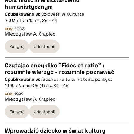
Rola filozofii w kształceniu
pobierz cytat
humanistycznym
CZYSTY TEKST
Opublikowano w:
Człowiek w Kulturze
2003 / Tom 15 / s. 29 - 44
pobierz cytat
ROK:
2003
Mieczysław A. Krąpiec
Zacytuj
Udostępnij
BIBTEX
pobierz cytat
Czytając encyklikę "Fides et ratio" :
rozumnie wierzyć - rozumnie poznawać
CZYSTY TEKST
Opublikowano w:
Arcana : kultura, historia, polityka
1999 / Numer 25 (1) / s. 34 - 45
pobierz cytat
ROK:
1999
Mieczysław A. Krąpiec
Zacytuj
Udostępnij
BIBTEX
pobierz cytat
Wprowadzić dziecko w świat kultury