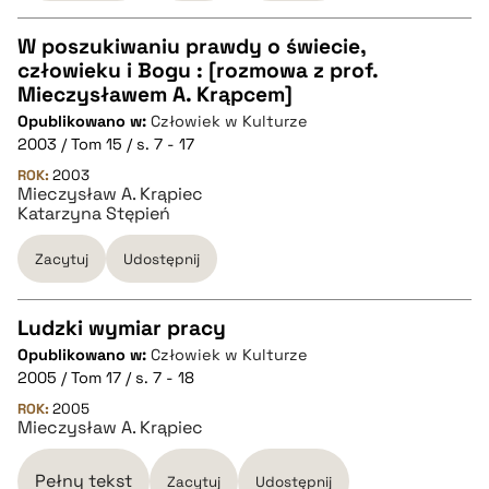
W poszukiwaniu prawdy o świecie,
pobierz cytat
człowieku i Bogu : [rozmowa z prof.
CZYSTY TEKST
Mieczysławem A. Krąpcem]
Opublikowano w:
Człowiek w Kulturze
2003 / Tom 15 / s. 7 - 17
pobierz cytat
ROK:
2003
Mieczysław A. Krąpiec
Katarzyna Stępień
BIBTEX
Zacytuj
Udostępnij
pobierz cytat
Ludzki wymiar pracy
Opublikowano w:
Człowiek w Kulturze
CZYSTY TEKST
2005 / Tom 17 / s. 7 - 18
ROK:
2005
Mieczysław A. Krąpiec
pobierz cytat
Pełny tekst
Zacytuj
Udostępnij