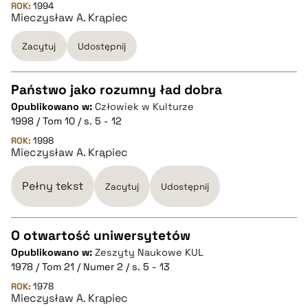
pobierz cytat
ROK:
1994
Mieczysław A. Krąpiec
Zacytuj
Udostępnij
BIBTEX
pobierz cytat
Państwo jako rozumny ład dobra
Opublikowano w:
Człowiek w Kulturze
CZYSTY TEKST
1998 / Tom 10 / s. 5 - 12
ROK:
1998
Mieczysław A. Krąpiec
pobierz cytat
Pełny tekst
Zacytuj
Udostępnij
BIBTEX
O otwartość uniwersytetów
pobierz cytat
Opublikowano w:
Zeszyty Naukowe KUL
CZYSTY TEKST
1978 / Tom 21 / Numer 2 / s. 5 - 13
ROK:
1978
Mieczysław A. Krąpiec
pobierz cytat