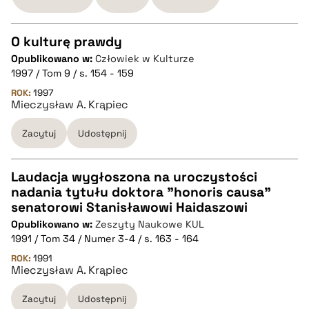
BIBTEX
O kulturę prawdy
pobierz cytat
Opublikowano w:
Człowiek w Kulturze
CZYSTY TEKST
1997 / Tom 9 / s. 154 - 159
ROK:
1997
Mieczysław A. Krąpiec
pobierz cytat
Zacytuj
Udostępnij
BIBTEX
Laudacja wygłoszona na uroczystości
pobierz cytat
nadania tytułu doktora "honoris causa"
CZYSTY TEKST
senatorowi Stanisławowi Haidaszowi
Opublikowano w:
Zeszyty Naukowe KUL
1991 / Tom 34 / Numer 3-4 / s. 163 - 164
pobierz cytat
ROK:
1991
Mieczysław A. Krąpiec
BIBTEX
Zacytuj
Udostępnij