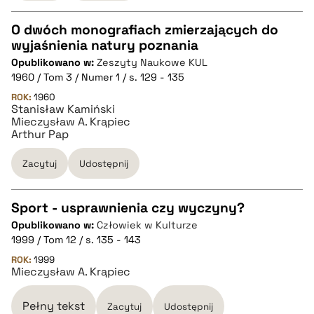
pobierz cytat
O dwóch monografiach zmierzających do
wyjaśnienia natury poznania
CZYSTY TEKST
Opublikowano w:
Zeszyty Naukowe KUL
1960 / Tom 3 / Numer 1 / s. 129 - 135
pobierz cytat
ROK:
1960
Stanisław Kamiński
Mieczysław A. Krąpiec
Arthur Pap
BIBTEX
Zacytuj
Udostępnij
pobierz cytat
Sport - usprawnienia czy wyczyny?
Opublikowano w:
Człowiek w Kulturze
CZYSTY TEKST
1999 / Tom 12 / s. 135 - 143
ROK:
1999
Mieczysław A. Krąpiec
pobierz cytat
Pełny tekst
Zacytuj
Udostępnij