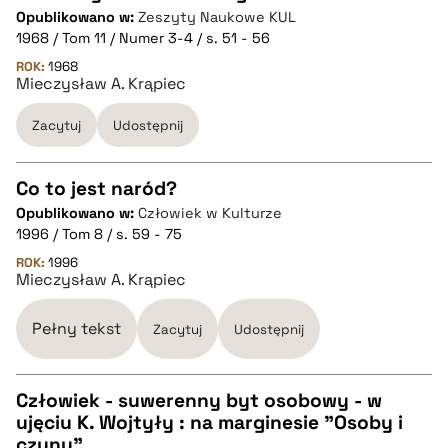
CZYSTY TEKST
Opublikowano w:
Zeszyty Naukowe KUL
1968 / Tom 11 / Numer 3-4 / s. 51 - 56
pobierz cytat
ROK:
1968
Mieczysław A. Krąpiec
Zacytuj
Udostępnij
BIBTEX
pobierz cytat
Co to jest naród?
Opublikowano w:
Człowiek w Kulturze
CZYSTY TEKST
1996 / Tom 8 / s. 59 - 75
ROK:
1996
Mieczysław A. Krąpiec
pobierz cytat
Pełny tekst
Zacytuj
Udostępnij
BIBTEX
Człowiek - suwerenny byt osobowy - w
pobierz cytat
ujęciu K. Wojtyły : na marginesie "Osoby i
CZYSTY TEKST
czynu"