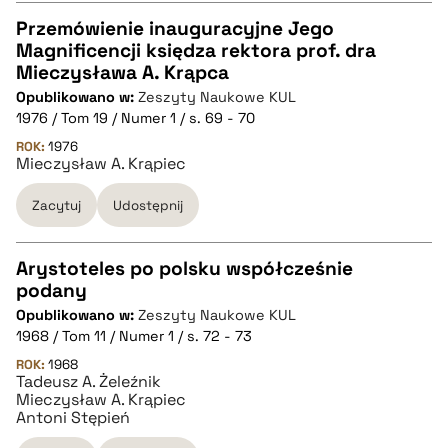
pobierz cytat
Przemówienie inauguracyjne Jego
Magnificencji księdza rektora prof. dra
CZYSTY TEKST
Mieczysława A. Krąpca
Opublikowano w:
Zeszyty Naukowe KUL
1976 / Tom 19 / Numer 1 / s. 69 - 70
pobierz cytat
ROK:
1976
Mieczysław A. Krąpiec
BIBTEX
Zacytuj
Udostępnij
pobierz cytat
Arystoteles po polsku współcześnie
podany
CZYSTY TEKST
Opublikowano w:
Zeszyty Naukowe KUL
1968 / Tom 11 / Numer 1 / s. 72 - 73
pobierz cytat
ROK:
1968
Tadeusz A. Żeleźnik
Mieczysław A. Krąpiec
Antoni Stępień
BIBTEX