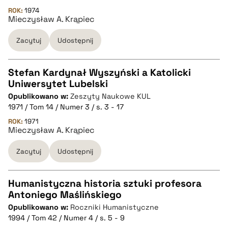
pobierz cytat
ROK:
1974
Mieczysław A. Krąpiec
Zacytuj
Udostępnij
BIBTEX
pobierz cytat
Stefan Kardynał Wyszyński a Katolicki
Uniwersytet Lubelski
CZYSTY TEKST
Opublikowano w:
Zeszyty Naukowe KUL
1971 / Tom 14 / Numer 3 / s. 3 - 17
pobierz cytat
ROK:
1971
Mieczysław A. Krąpiec
Zacytuj
Udostępnij
BIBTEX
pobierz cytat
Humanistyczna historia sztuki profesora
Antoniego Maślińskiego
CZYSTY TEKST
Opublikowano w:
Roczniki Humanistyczne
1994 / Tom 42 / Numer 4 / s. 5 - 9