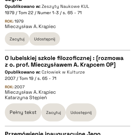
Opublikowano w:
Zeszyty Naukowe KUL
1979 / Tom 22 / Numer 1-3 / s. 65 - 71
pobierz cytat
ROK:
1979
Mieczysław A. Krąpiec
BIBTEX
Zacytuj
Udostępnij
pobierz cytat
O lubelskiej szkole filozoficznej : [rozmowa
z o. prof. Mieczysławem A. Krąpcem OP]
CZYSTY TEKST
Opublikowano w:
Człowiek w Kulturze
2007 / Tom 19 / s. 65 - 71
pobierz cytat
ROK:
2007
Mieczysław A. Krąpiec
Katarzyna Stępień
BIBTEX
Pełny tekst
Zacytuj
Udostępnij
pobierz cytat
Przemówienie inauguracyjne Jego