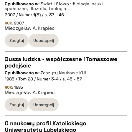
Opublikowano w:
Świat i Słowo : filologia, nauki
CZYSTY TEKST
społeczne, filozofia, teologia
2007 / Numer 1(8) / s. 37 - 46
ROK:
2007
pobierz cytat
Mieczysław A. Krąpiec
Zacytuj
Udostępnij
BIBTEX
Dusza ludzka - współczesne i Tomaszowe
pobierz cytat
podejście
CZYSTY TEKST
Opublikowano w:
Zeszyty Naukowe KUL
1985 / Tom 28 / Numer 3-4 / s. 45 - 57
pobierz cytat
ROK:
1985
Mieczysław A. Krąpiec
Zacytuj
Udostępnij
BIBTEX
pobierz cytat
O naukowy profil Katolickiego
Uniwersytetu Lubelskiego