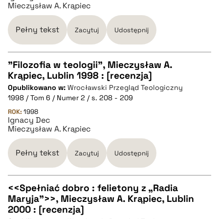
Mieczysław A. Krąpiec
BIBTEX
Pełny tekst
Zacytuj
Udostępnij
pobierz cytat
"Filozofia w teologii", Mieczysław A.
Krąpiec, Lublin 1998 : [recenzja]
CZYSTY TEKST
Opublikowano w:
Wrocławski Przegląd Teologiczny
1998 / Tom 6 / Numer 2 / s. 208 - 209
pobierz cytat
ROK:
1998
Ignacy Dec
Mieczysław A. Krąpiec
BIBTEX
Pełny tekst
Zacytuj
Udostępnij
pobierz cytat
<<Spełniać dobro : felietony z „Radia
Maryja">>, Mieczysław A. Krąpiec, Lublin
CZYSTY TEKST
2000 : [recenzja]