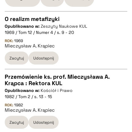
BIBTEX
O realizm metafizyki
pobierz cytat
Opublikowano w:
Zeszyty Naukowe KUL
CZYSTY TEKST
1969 / Tom 12 / Numer 4 / s. 9 - 20
ROK:
1969
Mieczysław A. Krąpiec
pobierz cytat
Zacytuj
Udostępnij
BIBTEX
Przemówienie ks. prof. Mieczysława A.
pobierz cytat
Krąpca : Rektora KUL
CZYSTY TEKST
Opublikowano w:
Kościół i Prawo
1982 / Tom 2 / s. 13 - 15
pobierz cytat
ROK:
1982
Mieczysław A. Krąpiec
Zacytuj
Udostępnij
BIBTEX