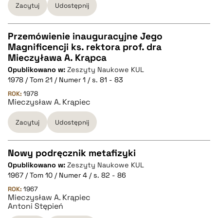
Zacytuj
Udostępnij
pobierz cytat
Przemówienie inauguracyjne Jego
Magnificencji ks. rektora prof. dra
CZYSTY TEKST
Mieczyława A. Krąpca
Opublikowano w:
Zeszyty Naukowe KUL
1978 / Tom 21 / Numer 1 / s. 81 - 83
pobierz cytat
ROK:
1978
Mieczysław A. Krąpiec
BIBTEX
Zacytuj
Udostępnij
pobierz cytat
Nowy podręcznik metafizyki
Opublikowano w:
Zeszyty Naukowe KUL
CZYSTY TEKST
1967 / Tom 10 / Numer 4 / s. 82 - 86
ROK:
1967
Mieczysław A. Krąpiec
pobierz cytat
Antoni Stępień