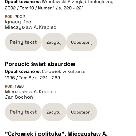
Opublikowano w:
Wrocławski Przegląd Teologiczny
2002 / Tom 10 / Numer 1 / s. 220 - 221
pobierz cytat
ROK:
2002
Ignacy Dec
Mieczysław A. Krąpiec
BIBTEX
Pełny tekst
Zacytuj
Udostępnij
pobierz cytat
Porzucić świat absurdów
Opublikowano w:
Człowiek w Kulturze
CZYSTY TEKST
1996 / Tom 8 / s. 231 - 269
ROK:
1996
Mieczysław A. Krąpiec
pobierz cytat
Jan Sochoń
BIBTEX
Pełny tekst
Zacytuj
Udostępnij
pobierz cytat
"Człowiek i polityka", Mieczysław A.