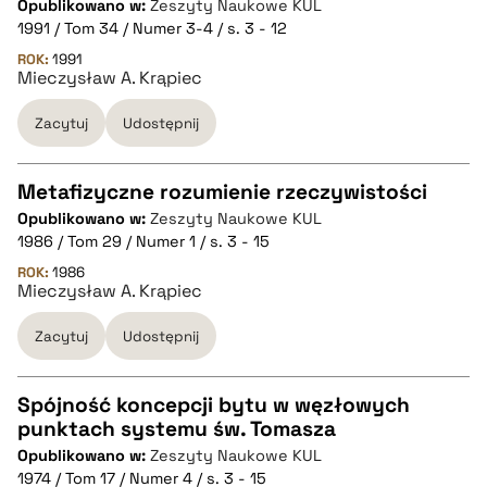
Opublikowano w:
Zeszyty Naukowe KUL
CZYSTY TEKST
1991 / Tom 34 / Numer 3-4 / s. 3 - 12
ROK:
1991
Mieczysław A. Krąpiec
pobierz cytat
Zacytuj
Udostępnij
BIBTEX
Metafizyczne rozumienie rzeczywistości
pobierz cytat
Opublikowano w:
Zeszyty Naukowe KUL
CZYSTY TEKST
1986 / Tom 29 / Numer 1 / s. 3 - 15
ROK:
1986
Mieczysław A. Krąpiec
pobierz cytat
Zacytuj
Udostępnij
BIBTEX
Spójność koncepcji bytu w węzłowych
pobierz cytat
punktach systemu św. Tomasza
CZYSTY TEKST
Opublikowano w:
Zeszyty Naukowe KUL
1974 / Tom 17 / Numer 4 / s. 3 - 15