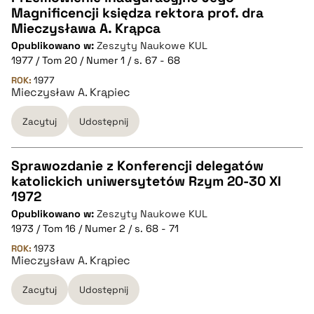
Magnificencji księdza rektora prof. dra
CZYSTY TEKST
Mieczysława A. Krąpca
Opublikowano w:
Zeszyty Naukowe KUL
1977 / Tom 20 / Numer 1 / s. 67 - 68
pobierz cytat
ROK:
1977
Mieczysław A. Krąpiec
BIBTEX
Zacytuj
Udostępnij
pobierz cytat
Sprawozdanie z Konferencji delegatów
katolickich uniwersytetów Rzym 20-30 XI
CZYSTY TEKST
1972
Opublikowano w:
Zeszyty Naukowe KUL
1973 / Tom 16 / Numer 2 / s. 68 - 71
pobierz cytat
ROK:
1973
Mieczysław A. Krąpiec
BIBTEX
Zacytuj
Udostępnij