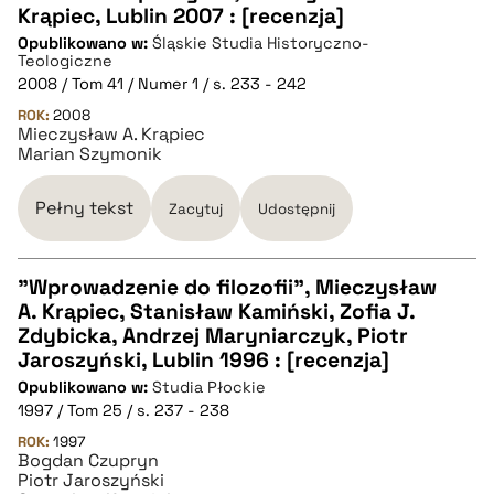
Krąpiec, Lublin 2007 : [recenzja]
CZYSTY TEKST
Opublikowano w:
Śląskie Studia Historyczno-
Teologiczne
2008 / Tom 41 / Numer 1 / s. 233 - 242
pobierz cytat
ROK:
2008
Mieczysław A. Krąpiec
Marian Szymonik
BIBTEX
Pełny tekst
Zacytuj
Udostępnij
pobierz cytat
"Wprowadzenie do filozofii", Mieczysław
A. Krąpiec, Stanisław Kamiński, Zofia J.
CZYSTY TEKST
Zdybicka, Andrzej Maryniarczyk, Piotr
Jaroszyński, Lublin 1996 : [recenzja]
Opublikowano w:
Studia Płockie
pobierz cytat
1997 / Tom 25 / s. 237 - 238
ROK:
1997
Bogdan Czupryn
BIBTEX
Piotr Jaroszyński