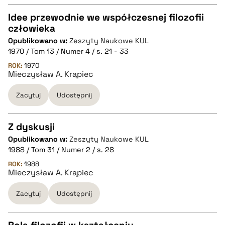
Idee przewodnie we współczesnej filozofii
pobierz cytat
człowieka
CZYSTY TEKST
Opublikowano w:
Zeszyty Naukowe KUL
1970 / Tom 13 / Numer 4 / s. 21 - 33
pobierz cytat
ROK:
1970
Mieczysław A. Krąpiec
Zacytuj
Udostępnij
BIBTEX
pobierz cytat
Z dyskusji
Opublikowano w:
Zeszyty Naukowe KUL
CZYSTY TEKST
1988 / Tom 31 / Numer 2 / s. 28
ROK:
1988
Mieczysław A. Krąpiec
pobierz cytat
Zacytuj
Udostępnij
BIBTEX