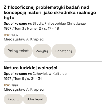
pobierz cytat
Z filozoficznej problematyki badań nad
koncepcją materii jako składnika realnego
CZYSTY TEKST
bytu
Opublikowano w:
Studia Philosophiae Christianae
1967 / Tom 3 / Numer 2 / s. 17 - 48
pobierz cytat
ROK:
1967
Mieczysław A. Krąpiec
BIBTEX
Pełny tekst
Zacytuj
Udostępnij
pobierz cytat
Natura ludzkiej wolności
Opublikowano w:
Człowiek w Kulturze
CZYSTY TEKST
1997 / Tom 9 / s. 21 - 31
ROK:
1997
Mieczysław A. Krąpiec
pobierz cytat
Zacytuj
Udostępnij
BIBTEX