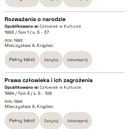
BIBTEX
Rozważania o narodzie
pobierz cytat
Opublikowano w:
Człowiek w Kulturze
CZYSTY TEKST
1993 / Tom 1 / s. 5 - 37
ROK:
1993
Mieczysław A. Krąpiec
pobierz cytat
Pełny tekst
Zacytuj
Udostępnij
BIBTEX
Prawa człowieka i ich zagrożenia
pobierz cytat
Opublikowano w:
Człowiek w Kulturze
CZYSTY TEKST
1994 / Tom 3 / s. 5 - 109
ROK:
1994
Mieczysław A. Krąpiec
pobierz cytat
Pełny tekst
Zacytuj
Udostępnij
BIBTEX