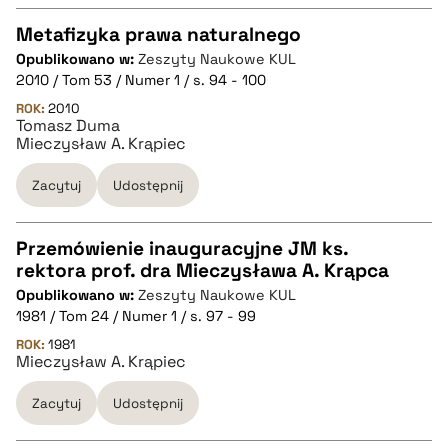
pobierz cytat
Metafizyka prawa naturalnego
Opublikowano w:
Zeszyty Naukowe KUL
CZYSTY TEKST
2010 / Tom 53 / Numer 1 / s. 94 - 100
ROK:
2010
Tomasz Duma
pobierz cytat
Mieczysław A. Krąpiec
Zacytuj
Udostępnij
BIBTEX
Przemówienie inauguracyjne JM ks.
pobierz cytat
rektora prof. dra Mieczysława A. Krąpca
CZYSTY TEKST
Opublikowano w:
Zeszyty Naukowe KUL
1981 / Tom 24 / Numer 1 / s. 97 - 99
pobierz cytat
ROK:
1981
Mieczysław A. Krąpiec
Zacytuj
Udostępnij
BIBTEX