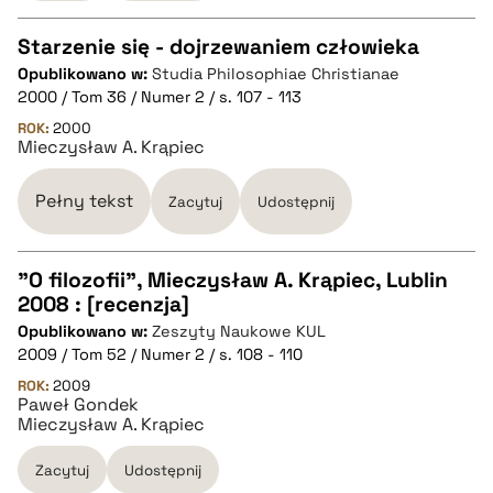
pobierz cytat
Starzenie się - dojrzewaniem człowieka
Opublikowano w:
Studia Philosophiae Christianae
CZYSTY TEKST
2000 / Tom 36 / Numer 2 / s. 107 - 113
ROK:
2000
Mieczysław A. Krąpiec
pobierz cytat
Pełny tekst
Zacytuj
Udostępnij
BIBTEX
"O filozofii", Mieczysław A. Krąpiec, Lublin
pobierz cytat
2008 : [recenzja]
CZYSTY TEKST
Opublikowano w:
Zeszyty Naukowe KUL
2009 / Tom 52 / Numer 2 / s. 108 - 110
pobierz cytat
ROK:
2009
Paweł Gondek
Mieczysław A. Krąpiec
BIBTEX
Zacytuj
Udostępnij