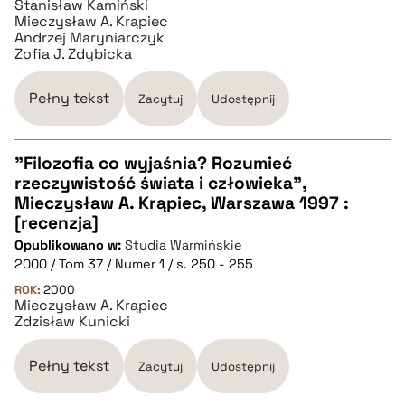
Stanisław Kamiński
Mieczysław A. Krąpiec
pobierz cytat
Andrzej Maryniarczyk
Zofia J. Zdybicka
Pełny tekst
Zacytuj
Udostępnij
"Filozofia co wyjaśnia? Rozumieć
rzeczywistość świata i człowieka",
CZYSTY TEKST
Mieczysław A. Krąpiec, Warszawa 1997 :
[recenzja]
Opublikowano w:
Studia Warmińskie
pobierz cytat
2000 / Tom 37 / Numer 1 / s. 250 - 255
ROK:
2000
Mieczysław A. Krąpiec
BIBTEX
Zdzisław Kunicki
pobierz cytat
Pełny tekst
Zacytuj
Udostępnij