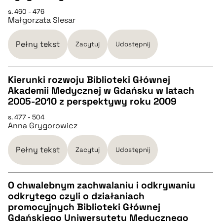
CZYSTY TEKST
pobierz cytat
s. 460 - 476
Małgorzata Slesar
pobierz cytat
Pełny tekst
Zacytuj
Udostępnij
BIBTEX
Kierunki rozwoju Biblioteki Głównej
Akademii Medycznej w Gdańsku w latach
pobierz cytat
CZYSTY TEKST
2005-2010 z perspektywy roku 2009
s. 477 - 504
Anna Grygorowicz
pobierz cytat
Pełny tekst
Zacytuj
Udostępnij
BIBTEX
O chwalebnym zachwalaniu i odkrywaniu
pobierz cytat
odkrytego czyli o działaniach
CZYSTY TEKST
promocyjnych Biblioteki Głównej
Gdańskiego Uniwersytetu Medycznego