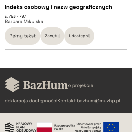
BIBTEX
Indeks osobowy i nazw geograficznych
s. 783 - 797
CZYSTY TEKST
pobierz cytat
Barbara Mikulska
pobierz cytat
Pełny tekst
Zacytuj
Udostępnij
BIBTEX
CZYSTY TEKST
pobierz cytat
o projekcie
pobierz cytat
deklaracja dostępności
Kontakt
bazhum@muzhp.pl
BIBTEX
pobierz cytat