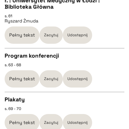
r. : Uniwersytet Medyczny w Łodzi :
BIBTEX
Biblioteka Główna
s. 61
pobierz cytat
Ryszard Żmuda
Pełny tekst
Zacytuj
Udostępnij
Program konferencji
s. 63 - 68
CZYSTY TEKST
Pełny tekst
Zacytuj
Udostępnij
pobierz cytat
Plakaty
BIBTEX
s. 69 - 70
CZYSTY TEKST
pobierz cytat
Pełny tekst
Zacytuj
Udostępnij
pobierz cytat