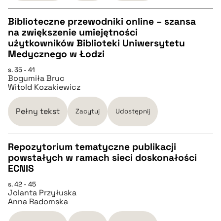
Biblioteczne przewodniki online – szansa
pobierz cytat
na zwiększenie umiejętności
CZYSTY TEKST
użytkowników Biblioteki Uniwersytetu
Medycznego w Łodzi
pobierz cytat
s. 35 - 41
Bogumiła Bruc
Witold Kozakiewicz
BIBTEX
Pełny tekst
Zacytuj
Udostępnij
pobierz cytat
Repozytorium tematyczne publikacji
powstałych w ramach sieci doskonałości
CZYSTY TEKST
ECNIS
s. 42 - 45
Jolanta Przyłuska
pobierz cytat
Anna Radomska