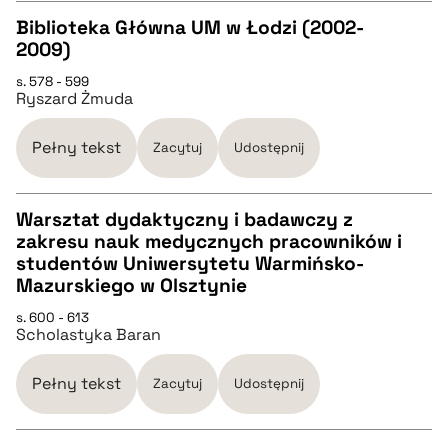
Biblioteka Główna UM w Łodzi (2002-
2009)
pobierz cytat
CZYSTY TEKST
s. 578 - 599
Ryszard Żmuda
pobierz cytat
Pełny tekst
Zacytuj
Udostępnij
BIBTEX
Warsztat dydaktyczny i badawczy z
zakresu nauk medycznych pracowników i
pobierz cytat
CZYSTY TEKST
studentów Uniwersytetu Warmińsko-
Mazurskiego w Olsztynie
pobierz cytat
s. 600 - 613
Scholastyka Baran
BIBTEX
Pełny tekst
Zacytuj
Udostępnij
pobierz cytat