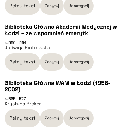
pobierz cytat
Pełny tekst
Zacytuj
Udostępnij
BIBTEX
Biblioteka Główna Akademii Medycznej w
Łodzi – ze wspomnień emerytki
CZYSTY TEKST
pobierz cytat
s. 560 - 564
Jadwiga Piotrowska
pobierz cytat
Pełny tekst
Zacytuj
Udostępnij
BIBTEX
Biblioteka Główna WAM w Łodzi (1958-
2002)
pobierz cytat
CZYSTY TEKST
s. 565 - 577
Krystyna Breker
pobierz cytat
Pełny tekst
Zacytuj
Udostępnij
BIBTEX