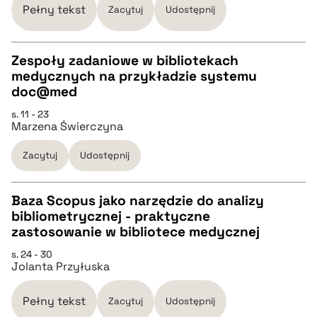
Pełny tekst
Zacytuj
Udostępnij
BIBTEX
Zespoły zadaniowe w bibliotekach
medycznych na przykładzie systemu
pobierz cytat
CZYSTY TEKST
doc@med
s. 11 - 23
Marzena Świerczyna
pobierz cytat
Zacytuj
Udostępnij
BIBTEX
Baza Scopus jako narzędzie do analizy
pobierz cytat
bibliometrycznej - praktyczne
CZYSTY TEKST
zastosowanie w bibliotece medycznej
s. 24 - 30
Jolanta Przyłuska
pobierz cytat
Pełny tekst
Zacytuj
Udostępnij
BIBTEX