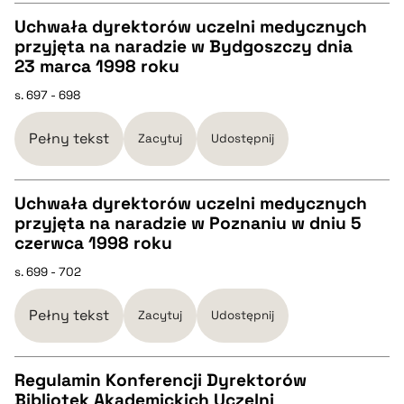
Uchwała dyrektorów uczelni medycznych
pobierz cytat
przyjęta na naradzie w Bydgoszczy dnia
CZYSTY TEKST
23 marca 1998 roku
s. 697 - 698
pobierz cytat
Pełny tekst
Zacytuj
Udostępnij
BIBTEX
Uchwała dyrektorów uczelni medycznych
pobierz cytat
przyjęta na naradzie w Poznaniu w dniu 5
CZYSTY TEKST
czerwca 1998 roku
s. 699 - 702
pobierz cytat
Pełny tekst
Zacytuj
Udostępnij
BIBTEX
Regulamin Konferencji Dyrektorów
pobierz cytat
Bibliotek Akademickich Uczelni