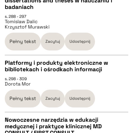
dissertations and theses w nauczaniu i
pobierz cytat
CZYSTY TEKST
badaniach
s. 288 - 297
Tomislaw Dalic
pobierz cytat
Krzysztof Murawski
BIBTEX
Pełny tekst
Zacytuj
Udostępnij
pobierz cytat
Platformy i produkty elektroniczne w
bibliotekach i ośrodkach informacji
CZYSTY TEKST
s. 298 - 309
Dorota Mor
pobierz cytat
Pełny tekst
Zacytuj
Udostępnij
BIBTEX
Nowoczesne narzędzia w edukacji
medycznej i praktyce klinicznej MD
pobierz cytat
CZYSTY TEKST
CONSULT / FIRST CONSULT