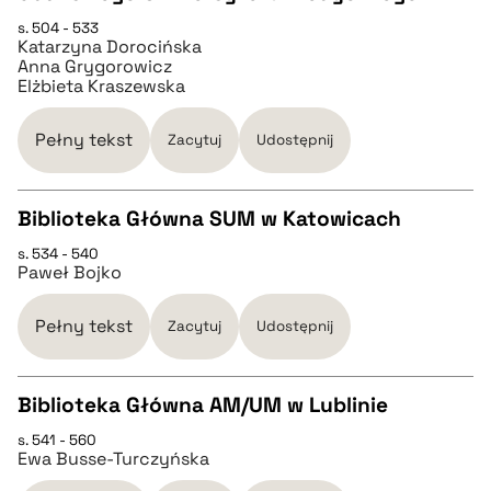
pobierz cytat
s. 504 - 533
Katarzyna Dorocińska
Anna Grygorowicz
Elżbieta Kraszewska
BIBTEX
Pełny tekst
Zacytuj
Udostępnij
pobierz cytat
Biblioteka Główna SUM w Katowicach
s. 534 - 540
CZYSTY TEKST
Paweł Bojko
pobierz cytat
Pełny tekst
Zacytuj
Udostępnij
BIBTEX
Biblioteka Główna AM/UM w Lublinie
s. 541 - 560
CZYSTY TEKST
pobierz cytat
Ewa Busse-Turczyńska