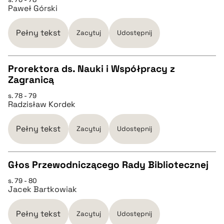
Paweł Górski
pobierz cytat
Pełny tekst
Zacytuj
Udostępnij
BIBTEX
Prorektora ds. Nauki i Współpracy z
Zagranicą
pobierz cytat
CZYSTY TEKST
s. 78 - 79
Radzisław Kordek
pobierz cytat
Pełny tekst
Zacytuj
Udostępnij
BIBTEX
Głos Przewodniczącego Rady Bibliotecznej
pobierz cytat
s. 79 - 80
CZYSTY TEKST
Jacek Bartkowiak
pobierz cytat
Pełny tekst
Zacytuj
Udostępnij