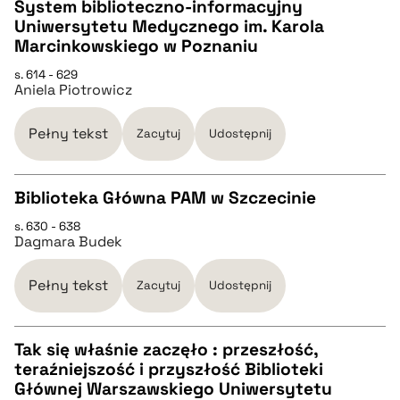
System biblioteczno-informacyjny
Uniwersytetu Medycznego im. Karola
CZYSTY TEKST
Marcinkowskiego w Poznaniu
s. 614 - 629
Aniela Piotrowicz
pobierz cytat
Pełny tekst
Zacytuj
Udostępnij
BIBTEX
Biblioteka Główna PAM w Szczecinie
pobierz cytat
s. 630 - 638
CZYSTY TEKST
Dagmara Budek
pobierz cytat
Pełny tekst
Zacytuj
Udostępnij
BIBTEX
Tak się właśnie zaczęło : przeszłość,
teraźniejszość i przyszłość Biblioteki
CZYSTY TEKST
Głównej Warszawskiego Uniwersytetu
pobierz cytat