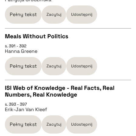
pobierz cytat
Pełny tekst
Zacytuj
Udostępnij
BIBTEX
Meals Without Politics
pobierz cytat
s. 391 - 392
CZYSTY TEKST
Hanna Greene
pobierz cytat
Pełny tekst
Zacytuj
Udostępnij
BIBTEX
ISI Web of Knowledge - Real Facts, Real
Numbers, Real Knowledge
CZYSTY TEKST
pobierz cytat
s. 393 - 397
Erik-Jan Van Kleef
pobierz cytat
Pełny tekst
Zacytuj
Udostępnij
BIBTEX