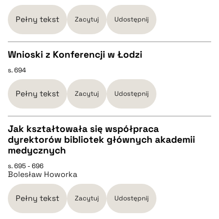
Pełny tekst
Zacytuj
Udostępnij
BIBTEX
Wnioski z Konferencji w Łodzi
pobierz cytat
s. 694
CZYSTY TEKST
Pełny tekst
Zacytuj
Udostępnij
pobierz cytat
Jak kształtowała się współpraca
BIBTEX
dyrektorów bibliotek głównych akademii
CZYSTY TEKST
medycznych
pobierz cytat
s. 695 - 696
Bolesław Howorka
pobierz cytat
Pełny tekst
Zacytuj
Udostępnij
BIBTEX