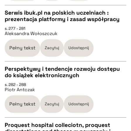
Serwis ibuk.pl na polskich uczelniach :
pobierz cytat
prezentacja platformy i zasad współpracy
CZYSTY TEKST
s. 277 - 281
Aleksandra Wołoszczuk
pobierz cytat
Pełny tekst
Zacytuj
Udostępnij
BIBTEX
Perspektywy i tendencje rozwoju dostępu
do książek elektronicznych
pobierz cytat
CZYSTY TEKST
s. 282 - 288
Piotr Antczak
pobierz cytat
Pełny tekst
Zacytuj
Udostępnij
BIBTEX
Proquest hospital colleciotn, proquest