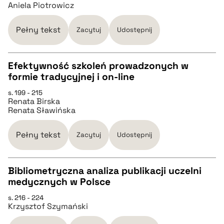
Aniela Piotrowicz
pobierz cytat
Pełny tekst
Zacytuj
Udostępnij
BIBTEX
Efektywność szkoleń prowadzonych w
formie tradycyjnej i on-line
pobierz cytat
CZYSTY TEKST
s. 199 - 215
Renata Birska
Renata Sławińska
pobierz cytat
Pełny tekst
Zacytuj
Udostępnij
BIBTEX
Bibliometryczna analiza publikacji uczelni
pobierz cytat
medycznych w Polsce
CZYSTY TEKST
s. 216 - 224
Krzysztof Szymański
pobierz cytat