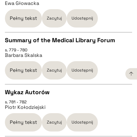
Ewa Głowacka
pobierz cytat
Pełny tekst
Zacytuj
Udostępnij
BIBTEX
Summary of the Medical Library Forum
pobierz cytat
s. 779 - 780
CZYSTY TEKST
Barbara Skalska
pobierz cytat
Pełny tekst
Zacytuj
Udostępnij
BIBTEX
Wykaz Autorów
s. 781 - 782
CZYSTY TEKST
pobierz cytat
Piotr Kołodziejski
pobierz cytat
Pełny tekst
Zacytuj
Udostępnij