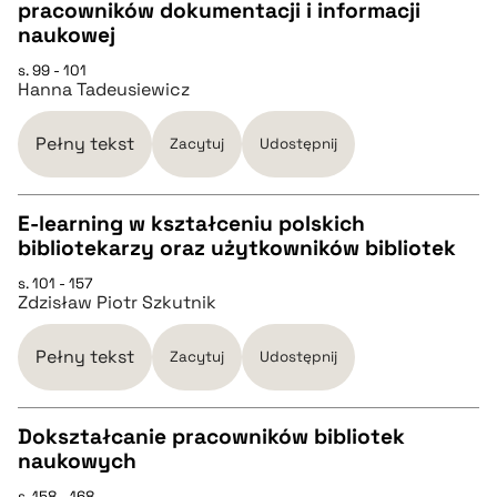
CZYSTY TEKST
pracowników dokumentacji i informacji
naukowej
pobierz cytat
s. 99 - 101
Hanna Tadeusiewicz
BIBTEX
Pełny tekst
Zacytuj
Udostępnij
pobierz cytat
E-learning w kształceniu polskich
bibliotekarzy oraz użytkowników bibliotek
CZYSTY TEKST
s. 101 - 157
Zdzisław Piotr Szkutnik
pobierz cytat
Pełny tekst
Zacytuj
Udostępnij
BIBTEX
Dokształcanie pracowników bibliotek
naukowych
pobierz cytat
CZYSTY TEKST
s. 158 - 168