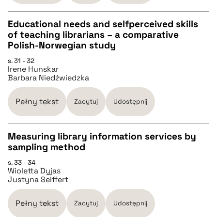
Educational needs and selfperceived skills
pobierz cytat
of teaching librarians – a comparative
CZYSTY TEKST
Polish-Norwegian study
s. 31 - 32
Irene Hunskar
pobierz cytat
Barbara Niedźwiedzka
BIBTEX
Pełny tekst
Zacytuj
Udostępnij
pobierz cytat
Measuring library information services by
sampling method
CZYSTY TEKST
s. 33 - 34
Wioletta Dyjas
Justyna Seiffert
pobierz cytat
Pełny tekst
Zacytuj
Udostępnij
BIBTEX