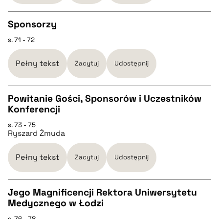
Sponsorzy
BIBTEX
s. 71 - 72
CZYSTY TEKST
pobierz cytat
Pełny tekst
Zacytuj
Udostępnij
pobierz cytat
Powitanie Gości, Sponsorów i Uczestników
BIBTEX
Konferencji
CZYSTY TEKST
s. 73 - 75
pobierz cytat
Ryszard Żmuda
pobierz cytat
Pełny tekst
Zacytuj
Udostępnij
BIBTEX
Jego Magnificencji Rektora Uniwersytetu
Medycznego w Łodzi
pobierz cytat
CZYSTY TEKST
s. 76 - 78