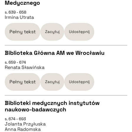
Medycznego
pobierz cytat
s. 639 - 658
Irmina Utrata
BIBTEX
Pełny tekst
Zacytuj
Udostępnij
pobierz cytat
Biblioteka Główna AM we Wrocławiu
s. 659 - 674
CZYSTY TEKST
Renata Sławińska
pobierz cytat
Pełny tekst
Zacytuj
Udostępnij
BIBTEX
Biblioteki medycznych instytutów
naukowo-badawczych
CZYSTY TEKST
pobierz cytat
s. 674 - 693
Jolanta Przyłuska
Anna Radomska
pobierz cytat