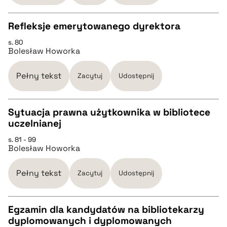
BIBTEX
Refleksje emerytowanego dyrektora
s. 80
CZYSTY TEKST
pobierz cytat
Bolesław Howorka
pobierz cytat
Pełny tekst
Zacytuj
Udostępnij
BIBTEX
Sytuacja prawna użytkownika w bibliotece
uczelnianej
CZYSTY TEKST
pobierz cytat
s. 81 - 99
Bolesław Howorka
pobierz cytat
Pełny tekst
Zacytuj
Udostępnij
BIBTEX
Egzamin dla kandydatów na bibliotekarzy
dyplomowanych i dyplomowanych
pobierz cytat