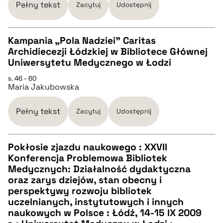
BIBTEX
Pełny tekst
Zacytuj
Udostępnij
pobierz cytat
Kampania „Pola Nadziei” Caritas
Archidiecezji Łódzkiej w Bibliotece Głównej
CZYSTY TEKST
Uniwersytetu Medycznego w Łodzi
s. 46 - 60
Maria Jakubowska
pobierz cytat
Pełny tekst
Zacytuj
Udostępnij
BIBTEX
Pokłosie zjazdu naukowego : XXVII
pobierz cytat
Konferencja Problemowa Bibliotek
CZYSTY TEKST
Medycznych: Działalność dydaktyczna
oraz zarys dziejów, stan obecny i
perspektywy rozwoju bibliotek
pobierz cytat
uczelnianych, instytutowych i innych
naukowych w Polsce : Łódź, 14-15 IX 2009