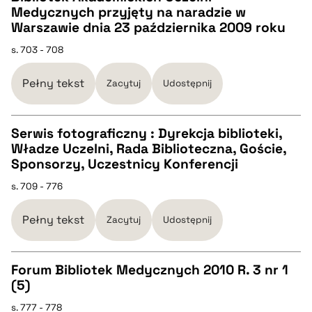
CZYSTY TEKST
Medycznych przyjęty na naradzie w
Warszawie dnia 23 października 2009 roku
pobierz cytat
s. 703 - 708
Pełny tekst
Zacytuj
Udostępnij
BIBTEX
pobierz cytat
Serwis fotograficzny : Dyrekcja biblioteki,
Władze Uczelni, Rada Biblioteczna, Goście,
CZYSTY TEKST
Sponsorzy, Uczestnicy Konferencji
s. 709 - 776
pobierz cytat
Pełny tekst
Zacytuj
Udostępnij
BIBTEX
Forum Bibliotek Medycznych 2010 R. 3 nr 1
pobierz cytat
(5)
CZYSTY TEKST
s. 777 - 778