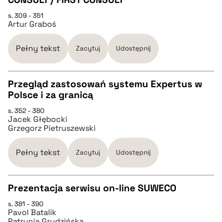
s. 309 - 351
Artur Graboś
pobierz cytat
Pełny tekst
Zacytuj
Udostępnij
BIBTEX
Przegląd zastosowań systemu Expertus w
pobierz cytat
Polsce i za granicą
CZYSTY TEKST
s. 352 - 380
Jacek Głębocki
Grzegorz Pietruszewski
pobierz cytat
Pełny tekst
Zacytuj
Udostępnij
BIBTEX
Prezentacja serwisu on-line SUWECO
pobierz cytat
s. 381 - 390
CZYSTY TEKST
Pavol Batalik
Patrycja Grudzińska