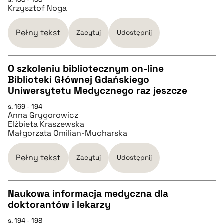
Krzysztof Noga
pobierz cytat
Pełny tekst
Zacytuj
Udostępnij
BIBTEX
O szkoleniu bibliotecznym on-line
Biblioteki Głównej Gdańskiego
pobierz cytat
CZYSTY TEKST
Uniwersytetu Medycznego raz jeszcze
s. 169 - 194
Anna Grygorowicz
pobierz cytat
Elżbieta Kraszewska
Małgorzata Omilian-Mucharska
BIBTEX
Pełny tekst
Zacytuj
Udostępnij
pobierz cytat
Naukowa informacja medyczna dla
doktorantów i lekarzy
CZYSTY TEKST
s. 194 - 198