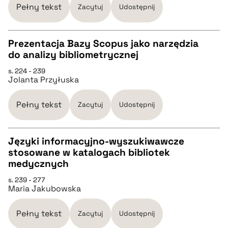
Pełny tekst
Zacytuj
Udostępnij
BIBTEX
Prezentacja Bazy Scopus jako narzędzia
do analizy bibliometrycznej
pobierz cytat
CZYSTY TEKST
s. 224 - 239
Jolanta Przyłuska
pobierz cytat
Pełny tekst
Zacytuj
Udostępnij
BIBTEX
Języki informacyjno-wyszukiwawcze
stosowane w katalogach bibliotek
pobierz cytat
CZYSTY TEKST
medycznych
s. 239 - 277
Maria Jakubowska
pobierz cytat
Pełny tekst
Zacytuj
Udostępnij
BIBTEX