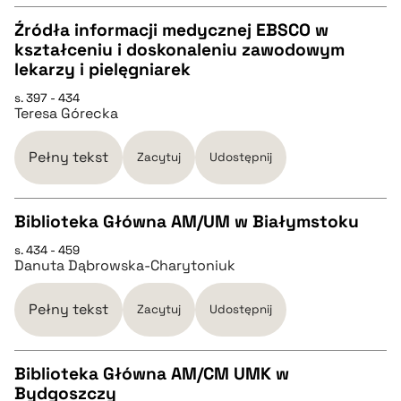
Źródła informacji medycznej EBSCO w
kształceniu i doskonaleniu zawodowym
pobierz cytat
CZYSTY TEKST
lekarzy i pielęgniarek
s. 397 - 434
Teresa Górecka
pobierz cytat
Pełny tekst
Zacytuj
Udostępnij
BIBTEX
Biblioteka Główna AM/UM w Białymstoku
pobierz cytat
s. 434 - 459
CZYSTY TEKST
Danuta Dąbrowska-Charytoniuk
pobierz cytat
Pełny tekst
Zacytuj
Udostępnij
BIBTEX
Biblioteka Główna AM/CM UMK w
Bydgoszczy